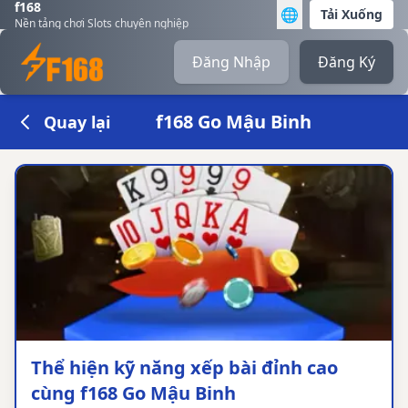
f168
🌐
Tải Xuống
Nền tảng chơi Slots chuyên nghiệp
Đăng Nhập
Đăng Ký
f168 Go Mậu Binh
Quay lại
Thể hiện kỹ năng xếp bài đỉnh cao
cùng f168 Go Mậu Binh