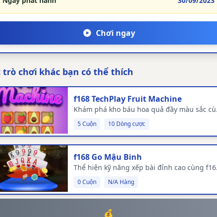
Ngày phát hành
30/09/2023
Chơi ngay
 trò chơi khác bạn có thể thích
f168 TechPlay Fruit Machine
Khám phá kho
5 Cuộn
10 Dòng cược
f168 Go Mậu Binh
Thể hiện k
0 Cuộn
N/A Hàng
💰