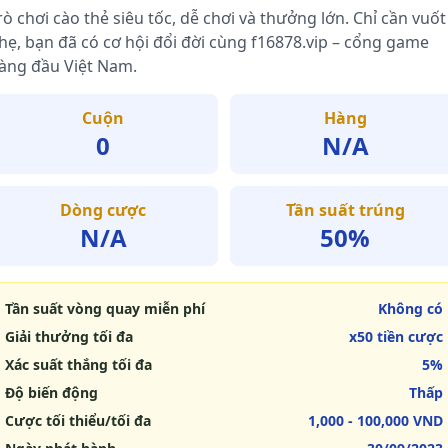
rò chơi cào thẻ siêu tốc, dễ chơi và thưởng lớn. Chỉ cần vuốt
hẹ, bạn đã có cơ hội đổi đời cùng f16878.vip – cổng game
àng đầu Việt Nam.
Cuộn
Hàng
0
N/A
Dòng cược
Tần suất trúng
N/A
50%
Tần suất vòng quay miễn phí
Không có
Giải thưởng tối đa
x50 tiền cược
Xác suất thắng tối đa
5%
Độ biến động
Thấp
Cược tối thiểu/tối đa
1,000 - 100,000 VND