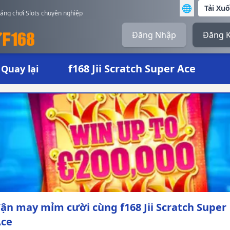
🌐
Tải Xu
ảng chơi Slots chuyên nghiệp
Đăng Nhập
Đăng 
f168 Jii Scratch Super Ace
Quay lại
ận may mỉm cười cùng f168 Jii Scratch Super
ce