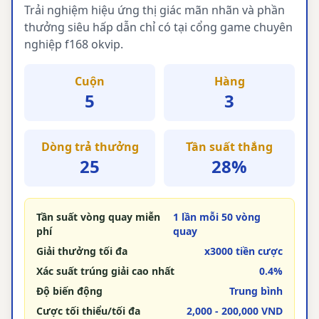
Trải nghiệm hiệu ứng thị giác mãn nhãn và phần
thưởng siêu hấp dẫn chỉ có tại cổng game chuyên
nghiệp f168 okvip.
Cuộn
Hàng
5
3
Dòng trả thưởng
Tần suất thắng
25
28%
Tần suất vòng quay miễn
1 lần mỗi 50 vòng
phí
quay
Giải thưởng tối đa
x3000 tiền cược
Xác suất trúng giải cao nhất
0.4%
Độ biến động
Trung bình
Cược tối thiểu/tối đa
2,000 - 200,000 VND