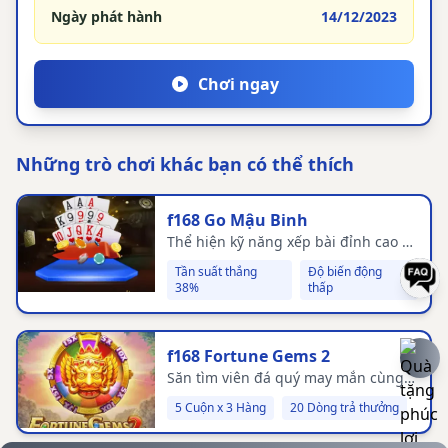
Ngày phát hành
14/12/2023
Chơi ngay
Những trò chơi khác bạn có thể thích
f168 Go Mậu Binh
Thể hiện kỹ năng xếp bài đỉnh cao cùng f168 Go Mậu Binh – trò chơi dân gian Việt Nam được hiện đại hóa.
Tần suất thắng
Độ biến động
38%
thấp
f168 Fortune Gems 2
Săn tìm viên đá quý may mắn cùng f168 Fortune Gems 2 – phiên bản nâng cấp với nhiều tính năng vượt trội.
5 Cuộn x 3 Hàng
20 Dòng trả thưởng